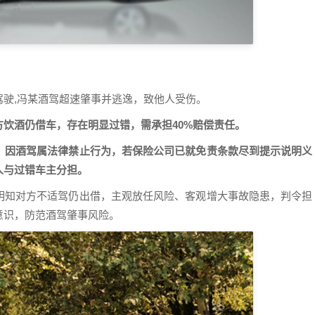
驶,冯某酒驾超速肇事并逃逸，致他人受伤。
饮酒仍借车，存在明显过错，需承担40%赔偿责任。
；因酒驾属法律禁止行为，若保险公司已就免责条款尽到提示说明义
人与过错车主分担。
明知对方不适驾仍出借，主观放任风险、客观增大事故隐患，判令担
意识，防范酒驾肇事风险。