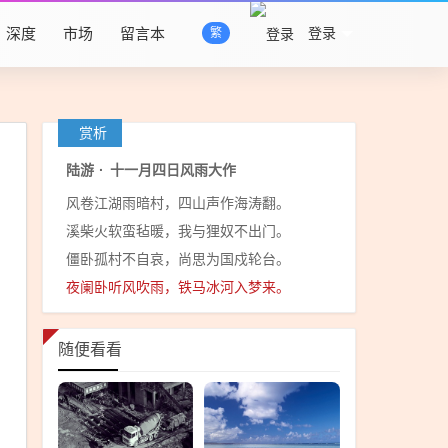
深度
市场
留言本
登录
繁
赏析
陆游
·
十一月四日风雨大作
风卷江湖雨暗村，四山声作海涛翻。
溪柴火软蛮毡暖，我与狸奴不出门。
僵卧孤村不自哀，尚思为国戍轮台。
夜阑卧听风吹雨，铁马冰河入梦来。
随便看看