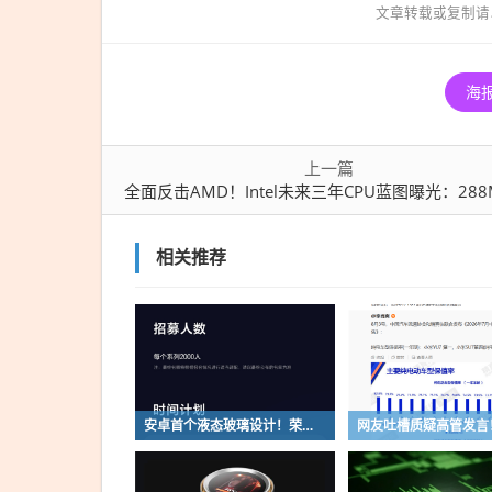
消P/E
文章转载或复制请
大小核
海
上一篇
全面反击AMD！Intel未来三年CPU蓝图曝光：288MB大缓存、接口兼容、取消P/E
相关推荐
安卓首个液态玻璃设计！荣耀MagicOS 11内测招募开启：17款机型首批升级