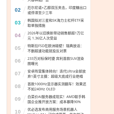
厄尔尼诺+乙醇双压夹击，印度糖出口
02
或停滞至少三年
韩国拟对三星和SK海力士杠杆ETF采
03
取单独措施
2026年以旧换新带动销售额超1万亿
04
元 1.36亿人次受益
特斯拉FSD在欧洲碰壁！瑞典放话：
05
不删超速功能就投反对票
233万对标保时捷 宾利首款SUV渲染
06
图曝光
安卓阵营集体转向！迭代Ultra全部放
07
弃1英寸主摄：超级大底成行业绝唱
首款1000Hz显示器实测翻车！效果还
08
不如240Hz OLED
白菜价AI服务器成现实！AMD联手韩
09
国企业推开放方案：成本暴降90%
优必选发布商用服务场景机器人
10