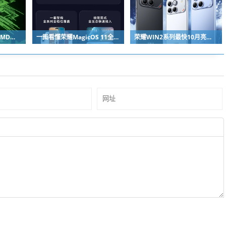
马斯克独宠NVIDIA：AMD苏姿丰淡定回应
一图看懂荣耀MagicOS 11全新双架构：安卓底层重构 液态玻璃效果拉满
荣耀WIN2系列最快10月亮相：2nm芯片+万级电池组合同档唯一