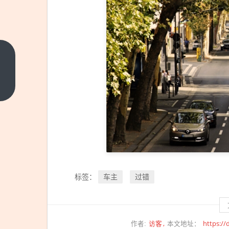
全面反
击
AMD！
上一篇
Intel未
来三年
CPU蓝
图曝
光：
288MB
车主
过错
标签：
大缓
存、接
口兼
容、取
访客
https://
作者:
本文地址：