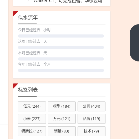
Walker C1：可完成芭蕾、华尔兹动
作
似水流年
今日已经过去
小时
售价
这周已经过去
天
55.98
万的
下一
本月已经过去
天
篇
理想
今年已经过去
个月
L9
Livis
内部
标签列表
长什
么样
亿元
(244)
模型
(184)
公司
(404)
官方
首次
小米
(227)
万元
(121)
品牌
(119)
公开
特斯拉
(127)
销量
(83)
技术
(79)