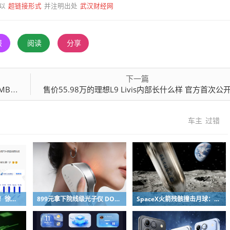
超链接形式
武汉财经网
以
并注明出处
报
阅读
分享
下一篇
大小核
售价55.98万的理想L9 Livis内部长什么样 官方首次公
车主
过错
网友吐槽质疑高管发言！徐洁云回应“孩go”言论争议：是小米用户宠物名
899元拿下院线级光子仪 DOCO童颜超光炮小米有品众筹上线
SpaceX火箭残骸撞击月球：留下直径约30米巨坑