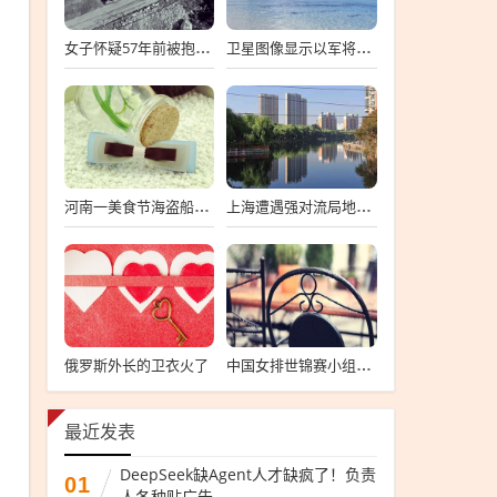
女子怀疑57年前被抱错 寻亲生父母
卫星图像显示以军将有大动作
河南一美食节海盗船拦腰折断
上海遭遇强对流局地半小时降温13℃
俄罗斯外长的卫衣火了
中国女排世锦赛小组第一
最近发表
DeepSeek缺Agent人才缺疯了！负责
01
人各种贴广告