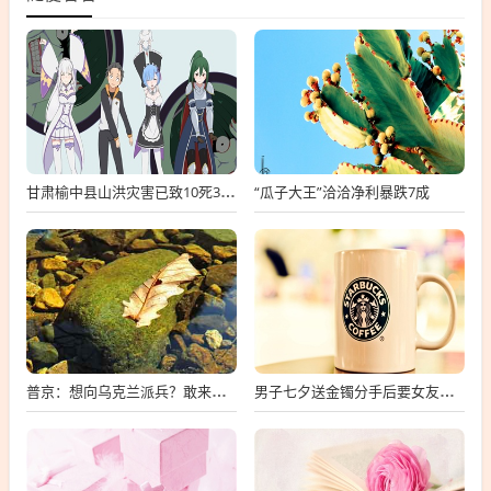
“瓜子大王”洽洽净利暴跌7成
甘肃榆中县山洪灾害已致10死33失联
普京：想向乌克兰派兵？敢来就打，普京，敢派兵到乌克兰，将面临严厉反击
男子七夕送金镯分手后要女友还钱