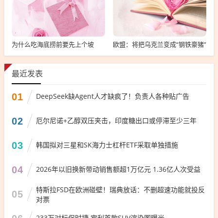
为什么吃海底捞前要先上个坡
欧盟：将把乌克兰变成“钢铁豪猪”
最近发表
01
DeepSeek缺Agent人才缺疯了！负责人各种贴广告
02
厄尔尼诺+乙醇双压夹击，印度糖出口或停滞至少三年
03
韩国拟对三星和SK海力士杠杆ETF采取单独措施
04
2026年以旧换新带动销售额超1万亿元 1.36亿人次受益
特斯拉FSD在欧洲碰壁！瑞典放话：不删超速功能就投反
05
对票
233万对标保时捷 宾利首款SUV渲染图曝光