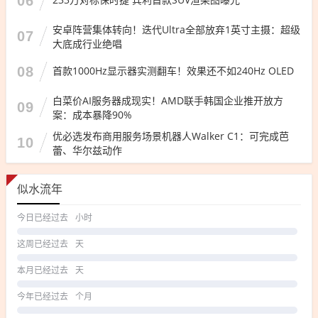
06
安卓阵营集体转向！迭代Ultra全部放弃1英寸主摄：超级
07
大底成行业绝唱
08
首款1000Hz显示器实测翻车！效果还不如240Hz OLED
白菜价AI服务器成现实！AMD联手韩国企业推开放方
09
案：成本暴降90%
优必选发布商用服务场景机器人Walker C1：可完成芭
10
蕾、华尔兹动作
似水流年
今日已经过去
小时
这周已经过去
天
本月已经过去
天
今年已经过去
个月