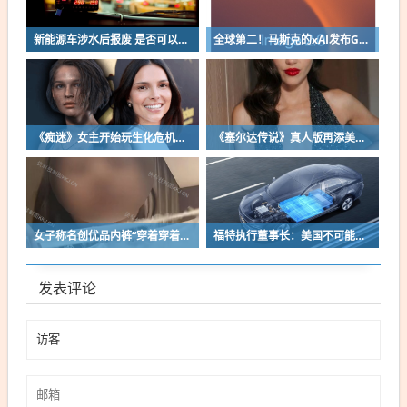
新能源车涉水后报废 是否可以全损理赔
全球第二！马斯克的xAI发布Grok Imagine Image 2.0模型：AI生图/编辑能力大增
《痴迷》女主开始玩生化危机了！自曝有参演机会
《塞尔达传说》真人版再添美女！曾出演冯小刚电影
女子称名创优品内裤“穿着穿着掉了”让其颜面尽失 品牌方客服回应：已启动紧急调查
福特执行董事长：美国不可能永远把中国车企挡在门外 进来也有信心击败
发表评论