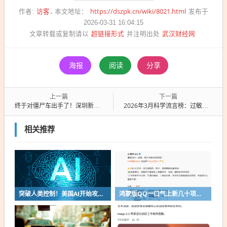
访客
https://dszpk.cn/wiki/8021.html
作者:
本文地址：
发布于
2026-03-31 16:04:15
超链接形式
武汉财经网
文章转载或复制请以
并注明出处
海报
阅读
分享
上一篇
下一篇
终于对僵尸车出手了！深圳新规：长期占位不缴费者将罚款并纳入征信
2026年3月科学流言榜：过敏是因为免疫力差、汽车车身轻等于安全性下降等系谣言
相关推荐
突破人类控制！美国AI开始攻击真人了
鸿蒙版QQ一口气上新几十项功能：10G文件可传微信好友