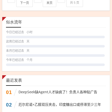
下一页
末页
共 5 页
似水流年
今日已经过去
小时
这周已经过去
天
本月已经过去
天
今年已经过去
个月
最近发表
01
DeepSeek缺Agent人才缺疯了！负责人各种贴广告
02
厄尔尼诺+乙醇双压夹击，印度糖出口或停滞至少三年