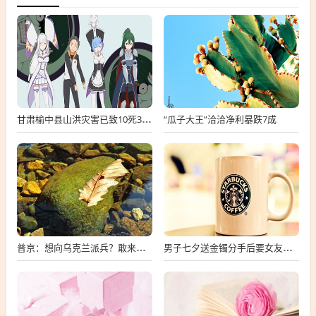
“瓜子大王”洽洽净利暴跌7成
甘肃榆中县山洪灾害已致10死33失联
普京：想向乌克兰派兵？敢来就打，普京，敢派兵到乌克兰，将面临严厉反击
男子七夕送金镯分手后要女友还钱