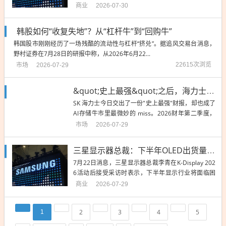
难，但三星在折叠OLED市场有技术优势。 李青指
商业
2026-07-30
出：...
韩股如何“收复失地”？从“杠杆牛”到“回购牛”
韩国股市刚刚经历了一场残酷的流动性与杠杆“挤兑”。据追风交易台消息，
野村证券在7月28日的研报中称，从2026年6月22...
市场
22615次浏览
2026-07-29
&quot;史上最强&quot;之后，海力士开始难超预期了
SK 海力士今日交出了一份"史上最强"财报，却也成了
AI存储牛市里最微妙的 miss。2026财年第二季度，
海力士营收7...
市场
2026-07-29
三星显示器总裁：下半年OLED出货量下降！但折叠OLED有优势
7月22日消息，三星显示器总裁李青在K-Display 202
6活动后接受采访时表示，下半年显示行业将面临困
难，但三星在折叠OLED市场有技术优势。 李青指
商业
2026-07-29
出：...
2
3
4
5
1