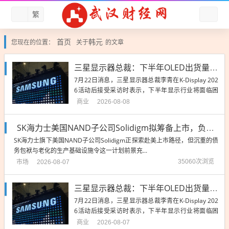
繁
首页
韩元
您现在的位置：
关于
的文章
三星显示器总裁：下半年OLED出货量下降！但折叠OLED有优势
7月22日消息，三星显示器总裁李青在K-Display 202
6活动后接受采访时表示，下半年显示行业将面临困
难，但三星在折叠OLED市场有技术优势。 李青指
商业
2026-08-08
出：...
SK海力士美国NAND子公司Solidigm拟筹备上市，负债率4484%是硬伤
SK海力士旗下美国NAND子公司Solidigm正探索赴美上市路径，但沉重的债
务包袱与老化的生产基础设施令这一计划前景充...
市场
35060次浏览
2026-08-07
三星显示器总裁：下半年OLED出货量下降！但折叠OLED有优势
7月22日消息，三星显示器总裁李青在K-Display 202
6活动后接受采访时表示，下半年显示行业将面临困
难，但三星在折叠OLED市场有技术优势。 李青指
商业
2026-08-07