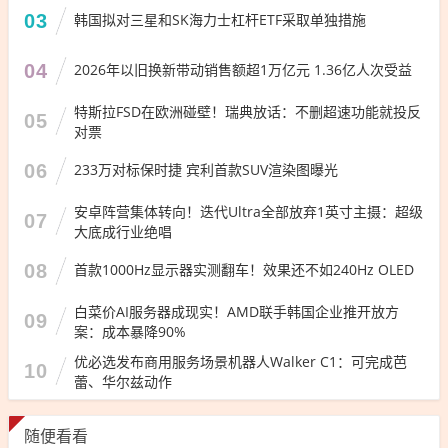
03
韩国拟对三星和SK海力士杠杆ETF采取单独措施
04
2026年以旧换新带动销售额超1万亿元 1.36亿人次受益
特斯拉FSD在欧洲碰壁！瑞典放话：不删超速功能就投反
05
对票
06
233万对标保时捷 宾利首款SUV渲染图曝光
安卓阵营集体转向！迭代Ultra全部放弃1英寸主摄：超级
07
大底成行业绝唱
08
首款1000Hz显示器实测翻车！效果还不如240Hz OLED
白菜价AI服务器成现实！AMD联手韩国企业推开放方
09
案：成本暴降90%
优必选发布商用服务场景机器人Walker C1：可完成芭
10
蕾、华尔兹动作
随便看看