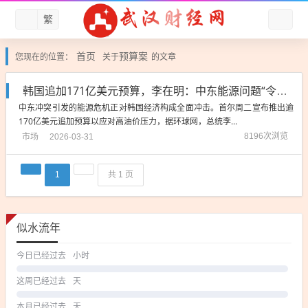
繁
首页
预算案
您现在的位置：
关于
的文章
韩国追加171亿美元预算，李在明：中东能源问题“令我无法入睡”
中东冲突引发的能源危机正对韩国经济构成全面冲击。首尔周二宣布推出逾
170亿美元追加预算以应对高油价压力，据环球网，总统李...
市场
8196次浏览
2026-03-31
1
共 1 页
似水流年
今日已经过去
小时
这周已经过去
天
本月已经过去
天