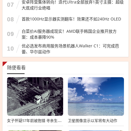
安卓阵营集体转向！迭代Ultra全部放弃1英寸主摄：超级
07
大底成行业绝唱
08
首款1000Hz显示器实测翻车！效果还不如240Hz OLED
白菜价AI服务器成现实！AMD联手韩国企业推开放方
09
案：成本暴降90%
优必选发布商用服务场景机器人Walker C1：可完成芭
10
蕾、华尔兹动作
随便看看
卫星图像显示以军将有大动作
女子怀疑57年前被抱错 寻亲生父母