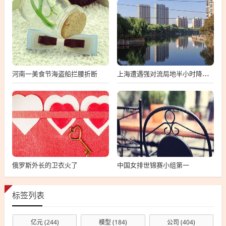
河南一美食节海盗船拦腰折断
上海遭遇强对流局地半小时降温13℃
俄罗斯外长的卫衣火了
中国女排世锦赛小组第一
标签列表
亿元
(244)
模型
(184)
公司
(404)