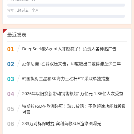
今年已经过去
个月
最近发表
01
DeepSeek缺Agent人才缺疯了！负责人各种贴广告
02
厄尔尼诺+乙醇双压夹击，印度糖出口或停滞至少三年
03
韩国拟对三星和SK海力士杠杆ETF采取单独措施
04
2026年以旧换新带动销售额超1万亿元 1.36亿人次受益
特斯拉FSD在欧洲碰壁！瑞典放话：不删超速功能就投反
05
对票
06
233万对标保时捷 宾利首款SUV渲染图曝光