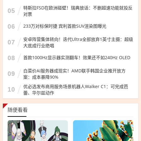
特斯拉FSD在欧洲碰壁！瑞典放话：不删超速功能就投反
05
对票
06
233万对标保时捷 宾利首款SUV渲染图曝光
安卓阵营集体转向！迭代Ultra全部放弃1英寸主摄：超级
07
大底成行业绝唱
08
首款1000Hz显示器实测翻车！效果还不如240Hz OLED
白菜价AI服务器成现实！AMD联手韩国企业推开放方
09
案：成本暴降90%
优必选发布商用服务场景机器人Walker C1：可完成芭
10
蕾、华尔兹动作
随便看看