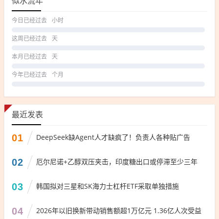
似水流年
今日已经过去
小时
这周已经过去
天
本月已经过去
天
今年已经过去
个月
最近发表
01
DeepSeek缺Agent人才缺疯了！负责人各种贴广告
02
厄尔尼诺+乙醇双压夹击，印度糖出口或停滞至少三年
03
韩国拟对三星和SK海力士杠杆ETF采取单独措施
04
2026年以旧换新带动销售额超1万亿元 1.36亿人次受益