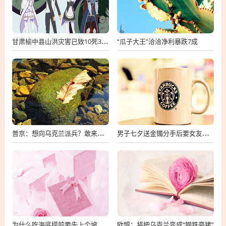
“瓜子大王”洽洽净利暴跌7成
甘肃榆中县山洪灾害已致10死33失联
普京：想向乌克兰派兵？敢来就打，普京，敢派兵到乌克兰，将面临严厉反击
男子七夕送金镯分手后要女友还钱
为什么吃海底捞前要先上个坡
欧盟：将把乌克兰变成“钢铁豪猪”