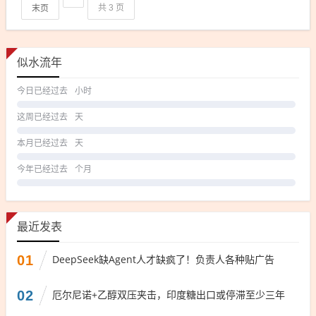
末页
共 3 页
似水流年
今日已经过去
小时
这周已经过去
天
本月已经过去
天
今年已经过去
个月
最近发表
01
DeepSeek缺Agent人才缺疯了！负责人各种贴广告
02
厄尔尼诺+乙醇双压夹击，印度糖出口或停滞至少三年