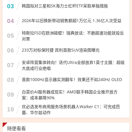
03
韩国拟对三星和SK海力士杠杆ETF采取单独措施
04
2026年以旧换新带动销售额超1万亿元 1.36亿人次受益
特斯拉FSD在欧洲碰壁！瑞典放话：不删超速功能就投反
05
对票
06
233万对标保时捷 宾利首款SUV渲染图曝光
安卓阵营集体转向！迭代Ultra全部放弃1英寸主摄：超级
07
大底成行业绝唱
08
首款1000Hz显示器实测翻车！效果还不如240Hz OLED
白菜价AI服务器成现实！AMD联手韩国企业推开放方
09
案：成本暴降90%
优必选发布商用服务场景机器人Walker C1：可完成芭
10
蕾、华尔兹动作
随便看看