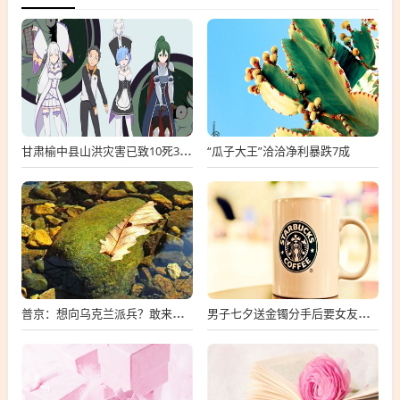
“瓜子大王”洽洽净利暴跌7成
甘肃榆中县山洪灾害已致10死33失联
普京：想向乌克兰派兵？敢来就打，普京，敢派兵到乌克兰，将面临严厉反击
男子七夕送金镯分手后要女友还钱