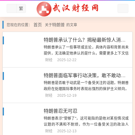
繁
首页
特朗普
您现在的位置：
关于
的文章
特朗普承认了什么？揭秘最新惊人消息！
特朗普承认了一些事项或言论，具体内容和背景尚未
提供，无法确定他承认的是什么，需要更多上下文信
息才能准确摘要。...
财经
2025-12-22
特朗普面临军事行动决策，敢不敢动武？
特朗普是否敢于动武是一个备受关注的话题，特朗普
政府在处理国际事务时表现出强烈的保护主义倾向，
但在是否采取军事行动方面仍需谨慎权衡，尽管特朗
财经
2025-12-19
普曾发表强硬言论，但实际行动仍需考虑多方面因
素，包括国际形势、国内利益以及军事行动的后果
特朗普忍无可忍
等，无法简单地回答特朗普是否敢于动武的问题，需
特朗普表示“受够了”，这可能指的是他对某些情况或
要持续关注国际形势和相关政策...
议题的不满和不耐烦，作为一位备受关注的政治人
物，特朗普的言论常常引发广泛讨论和猜测，他的这
财经
2025-12-13