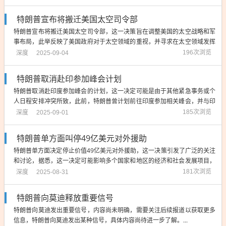
一表态可能涉及政治纷争、经济问题或其他国际事
务，反映了他的立场和态度，由于信息有限，我们无
特朗普宣布将搬迁美国太空司令部
法确定他具体指的是什么，需要更多上下文来准确理
特朗普宣布将搬迁美国太空司令部，这一决策旨在调整美国的太空战略和军
解。...
事布局，此举反映了美国政府对于太空领域的重视，并寻求在太空领域发挥
更大的影响力，搬迁太空司令部可能是为了加强其在关键地区的存在，以应
深度
196次浏览
2025-09-04
对日益激烈的国际竞争和太空技术的快速发展，这一决策将对美国的太空战
略和全球安全局势产生重要影响。...
特朗普取消赴印参加峰会计划
特朗普取消赴印度参加峰会的计划，这一决定可能是由于其他紧急事务或个
人日程安排冲突所致，此前，特朗普曾计划前往印度参加相关峰会，并与印
度领导人进行会晤，最新消息显示他已取消这一行程，这一变化可能会对印
深度
185次浏览
2025-09-01
美关系和地区合作产生一定影响，关于此次取消的具体原因尚未公布。...
特朗普单方面叫停49亿美元对外援助
特朗普单方面决定停止价值49亿美元对外援助，这一决策引发了广泛的关注
和讨论，据悉，这一决定可能影响多个国家和地区的经济和社会发展项目，
特朗普的这一行动可能涉及多个领域的援助项目，包括教育、卫生、基础设
深度
181次浏览
2025-08-31
施等，此举背后的原因尚不清楚，但可能涉及美国国内政策调整或财政压力
等因素，这一决策将对全球发展和合作...
特朗普向莫迪释放重要信号
特朗普向莫迪发出重要信号，内容尚未明确，需要关注后续报道以获取更多
信息，特朗普向莫迪发出某种信号，具体内容尚待进一步了解。...