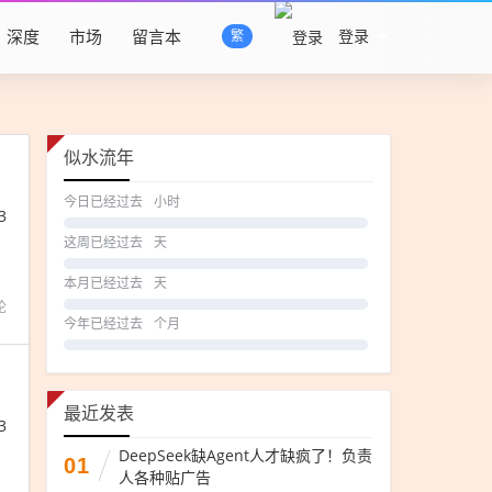
深度
市场
留言本
登录
繁
似水流年
今日已经过去
小时
3
这周已经过去
天
本月已经过去
天
论
今年已经过去
个月
最近发表
3
DeepSeek缺Agent人才缺疯了！负责
01
人各种贴广告