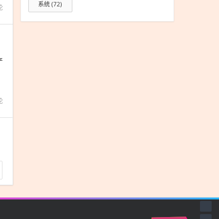
系统
(72)
论
产
论