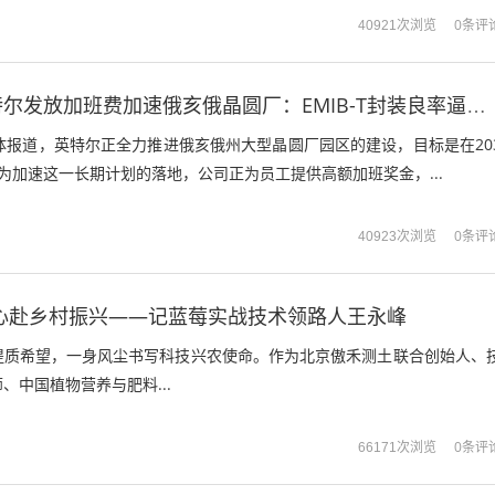
0条评
40921次浏览
全力赶工！英特尔发放加班费加速俄亥俄晶圆厂：EMIB-T封装良率逼近90%
体报道，英特尔正全力推进俄亥俄州大型晶圆厂园区的建设，目标是在20
为加速这一长期计划的落地，公司正为员工提供高额加班奖金，...
0条评
40923次浏览
心赴乡村振兴——记蓝莓实战技术领路人王永峰
提质希望，一身风尘书写科技兴农使命。作为北京傲禾测土联合创始人、
、中国植物营养与肥料...
0条评
66171次浏览