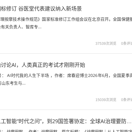
标修订 谷医堂代表建议纳入新场景
健调理按摩技术操作规范》国家标准修订工作组会议在北京召开。全国保健
有关负责人、智库专...
0条评
37539次浏览
讨论AI，人类真正的考试才刚刚开始
： AI时代我的人生下半场 ，作者：席春迎博士2026年6月，全国夏季
山东考生与...
0条评
15039次浏览
战魔田默｜从人工智能“时代之问”，到29国签署协定：全球AI治理要防的不只是机器失控
： 战魔田默 ，作者：战魔田默，原文标题：《战魔田默｜从人工智能“