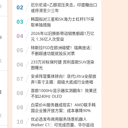
厄尔尼诺+乙醇双压夹击，印度糖出口
论
02
或停滞至少三年
韩国拟对三星和SK海力士杠杆ETF采
03
取单独措施
2026年以旧换新带动销售额超1万亿
04
3
元 1.36亿人次受益
特斯拉FSD在欧洲碰壁！瑞典放话：
05
不删超速功能就投反对票
论
233万对标保时捷 宾利首款SUV渲染
06
图曝光
安卓阵营集体转向！迭代Ultra全部放
07
弃1英寸主摄：超级大底成行业绝唱
首款1000Hz显示器实测翻车！效果还
技
08
不如240Hz OLED
白菜价AI服务器成现实！AMD联手韩
09
国企业推开放方案：成本暴降90%
论
优必选发布商用服务场景机器人
10
Walker C1：可完成芭蕾、华尔兹动