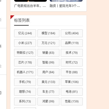
广电新规出台半年，影视公司看懂这套“IP宇宙说明书”了吗？
融资丨星际光年3个月内连续完成2轮融资，累计融资亿元
论
标签列表
亿元
(244)
模型
(184)
公司
(404)
小米
(227)
万元
(121)
品牌
(119)
新
特斯拉
(127)
销量
(83)
技术
(79)
芯片
(178)
智能
(99)
时代
(72)
论
机器人
(171)
用户
(84)
平台
(88)
手机
(79)
美元
(133)
苹果
(106)
理想
(74)
车主
(77)
电池
(81)
的
系列
(73)
鸿蒙
(99)
性能
(159)