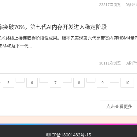
0条评
23317次浏览
良率突破70%，第七代AI内存开发进入稳定阶段
技术路线上接连取得阶段性成果。继率先实现第六代高带宽内存HBM4量
M4E及下一代...
0条评
30111次浏览
5
6
7
8
9
10
点击查看更多
鄂ICP备18001482号-15