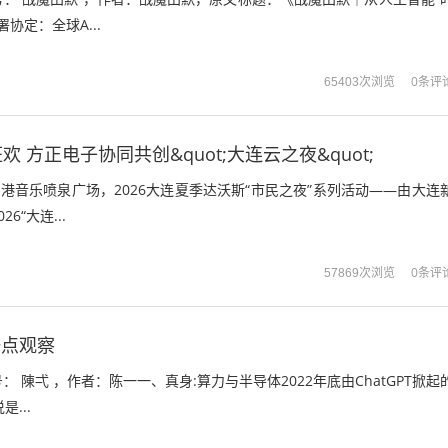
署协定：全球A...
0条评
65403次浏览
 方正电子协同共创&quot;大连云之夜&quot;
东港音乐喷泉广场，2026大连夏季达沃斯“市民之夜”系列活动——由大连
6“大连...
0条评
57869次浏览
一点观察
 陳弌 ，作者：陈一一、真身:算力与半导体2022年底由ChatGPT掀起
是...