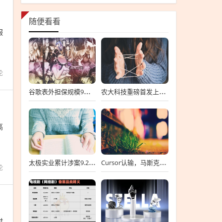
作
随便看看
服
论
谷歌表外担保规模9个月涨6倍至438亿美元，用“财务兜底”换TPU芯片订单
农大科技重磅首发上会，北交所募资达4.13亿元，科技创新引领未来发展！
高
太极实业累计涉案9.2亿元，股价一周跌超30%，子公司起诉讨要6396万工程款
Cursor认输，马斯克没赢
论
时