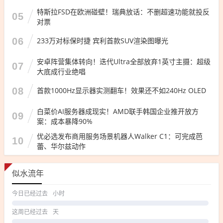
特斯拉FSD在欧洲碰壁！瑞典放话：不删超速功能就投反
05
对票
06
233万对标保时捷 宾利首款SUV渲染图曝光
安卓阵营集体转向！迭代Ultra全部放弃1英寸主摄：超级
07
大底成行业绝唱
08
首款1000Hz显示器实测翻车！效果还不如240Hz OLED
白菜价AI服务器成现实！AMD联手韩国企业推开放方
09
案：成本暴降90%
优必选发布商用服务场景机器人Walker C1：可完成芭
10
蕾、华尔兹动作
似水流年
今日已经过去
小时
这周已经过去
天