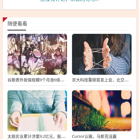
随便看看
谷歌表外担保规模9个月涨6倍至438亿美元，用“财务兜底”换TPU芯片订单
农大科技重磅首发上会，北交所募资达4.13亿元，科技创新引领未来发展！
Cursor认输，马斯克没赢
太极实业累计涉案9.2亿元，股价一周跌超30%，子公司起诉讨要6396万工程款