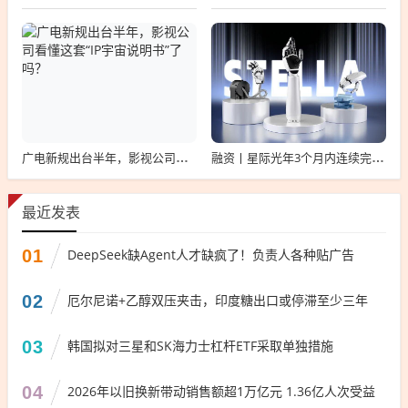
广电新规出台半年，影视公司看懂这套“IP宇宙说明书”了吗？
融资丨星际光年3个月内连续完成2轮融资，累计融资亿元
最近发表
01
DeepSeek缺Agent人才缺疯了！负责人各种贴广告
02
厄尔尼诺+乙醇双压夹击，印度糖出口或停滞至少三年
03
韩国拟对三星和SK海力士杠杆ETF采取单独措施
04
2026年以旧换新带动销售额超1万亿元 1.36亿人次受益