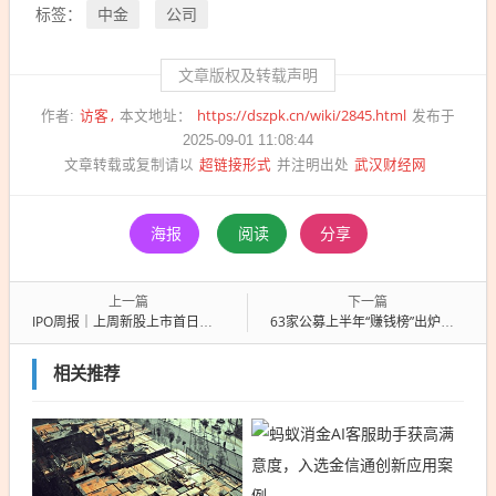
中金
公司
标签：
文章版权及转载声明
访客
https://dszpk.cn/wiki/2845.html
作者:
本文地址：
发布于
2025-09-01 11:08:44
超链接形式
武汉财经网
文章转载或复制请以
并注明出处
海报
阅读
分享
上一篇
下一篇
IPO周报｜上周新股上市首日涨超205%，本周申购迎卫浴毛巾架龙头
63家公募上半年“赚钱榜”出炉：南方、广发反超华夏，汇添富跌出“十强”
相关推荐