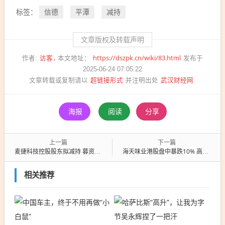
信德
平潭
减持
标签：
文章版权及转载声明
访客
https://dszpk.cn/wiki/83.html
作者:
本文地址：
发布于
2025-06-24 07:05:22
超链接形式
武汉财经网
文章转载或复制请以
并注明出处
海报
阅读
分享
上一篇
下一篇
麦捷科技控股股东拟减持 募资13.4亿元
海天味业港股盘中暴跌10% 高瓴红杉浮亏超百亿
相关推荐