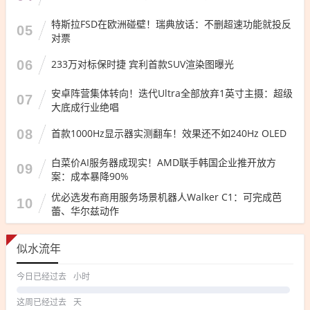
特斯拉FSD在欧洲碰壁！瑞典放话：不删超速功能就投反
05
对票
06
233万对标保时捷 宾利首款SUV渲染图曝光
安卓阵营集体转向！迭代Ultra全部放弃1英寸主摄：超级
07
大底成行业绝唱
08
首款1000Hz显示器实测翻车！效果还不如240Hz OLED
白菜价AI服务器成现实！AMD联手韩国企业推开放方
09
案：成本暴降90%
优必选发布商用服务场景机器人Walker C1：可完成芭
10
蕾、华尔兹动作
似水流年
今日已经过去
小时
这周已经过去
天