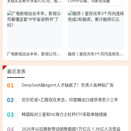
Cursor认输，马斯克没赢
太极实业累计涉案9.2亿元，股价一周跌超30%，子公司起诉讨要6396万工程款
广电新规出台半年，影视公司看懂这套“IP宇宙说明书”了吗？
融资丨星际光年3个月内连续完成2轮融资，累计融资亿元
最近发表
01
DeepSeek缺Agent人才缺疯了！负责人各种贴广告
02
厄尔尼诺+乙醇双压夹击，印度糖出口或停滞至少三年
03
韩国拟对三星和SK海力士杠杆ETF采取单独措施
04
2026年以旧换新带动销售额超1万亿元 1.36亿人次受益