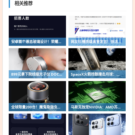
相关推荐
安卓首个液态玻璃设计！荣耀MagicOS 11内测招募开启：17款机型首批升级
网友吐槽质疑高管发言！徐洁云回应“孩go”言论争议：是小米用户宠物名
899元拿下院线级光子仪 DOCO童颜超光炮小米有品众筹上线
SpaceX火箭残骸撞击月球：留下直径约30米巨坑
全球限量200台！魔鬼隐翅虫欧米伽L36 Ultra液冷预售：可动冷头售2999元
马斯克独宠NVIDIA：AMD苏姿丰淡定回应