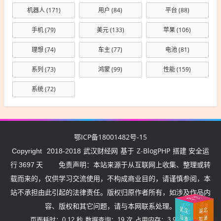
机器人
(171)
用户
(84)
平台
(88)
手机
(79)
美元
(133)
苹果
(106)
理想
(74)
车主
(77)
电池
(81)
系列
(73)
鸿蒙
(99)
性能
(159)
系统
(72)
鄂ICP备18001482号-15
武汉财经网
Z-BlogPHP
Copyright
2018-2018
基于
搭建 安全运
行
3697
天
免责声明：本站来源于从互联网上收集、整理或转
载而来的，仅供学习交流使用，不构成商业目的，请谨慎参阅，本
站不承担由此引起的法律责任。版权归原作者所有，如涉及作品内
挺住
武汉
武汉
湖
北
容、版权和其它问题，请与本网联系处理。
中
国
加
加油
加油
加
油
油
中国
页面耗时：0.12 秒
数据查询：19 次
占用内存：3.99 MB