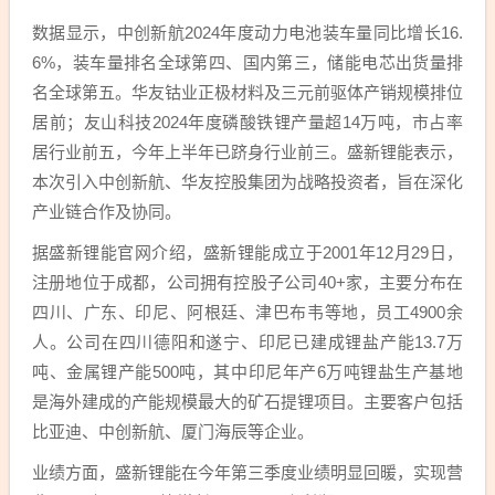
数据显示，中创新航2024年度动力电池装车量同比增长16.
6%，装车量排名全球第四、国内第三，储能电芯出货量排
名全球第五。华友钴业正极材料及三元前驱体产销规模排位
居前；友山科技2024年度磷酸铁锂产量超14万吨，市占率
居行业前五，今年上半年已跻身行业前三。盛新锂能表示，
本次引入中创新航、华友控股集团为战略投资者，旨在深化
产业链合作及协同。
据盛新锂能官网介绍，盛新锂能成立于2001年12月29日，
注册地位于成都，公司拥有控股子公司40+家，主要分布在
四川、广东、印尼、阿根廷、津巴布韦等地，员工4900余
人。公司在四川德阳和遂宁、印尼已建成锂盐产能13.7万
吨、金属锂产能500吨，其中印尼年产6万吨锂盐生产基地
是海外建成的产能规模最大的矿石提锂项目。主要客户包括
比亚迪、中创新航、厦门海辰等企业。
业绩方面，盛新锂能在今年第三季度业绩明显回暖，实现营