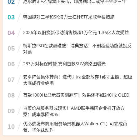
02
厄尔尼诺+乙醇双压夹击，印度糖出口或停滞至少三年
03
韩国拟对三星和SK海力士杠杆ETF采取单独措施
04
2026年以旧换新带动销售额超1万亿元 1.36亿人次受益
特斯拉FSD在欧洲碰壁！瑞典放话：不删超速功能就投反
05
对票
06
233万对标保时捷 宾利首款SUV渲染图曝光
安卓阵营集体转向！迭代Ultra全部放弃1英寸主摄：超级
07
大底成行业绝唱
08
首款1000Hz显示器实测翻车！效果还不如240Hz OLED
白菜价AI服务器成现实！AMD联手韩国企业推开放方
09
案：成本暴降90%
优必选发布商用服务场景机器人Walker C1：可完成芭
10
蕾、华尔兹动作