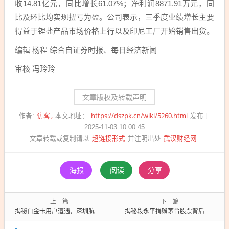
收14.81亿元，同比增长61.07%；净利润8871.91万元，同
比及环比均实现扭亏为盈。公司表示，三季度业绩增长主要
得益于锂盐产品市场价格上行以及印尼工厂开始销售出货。
编辑 杨程 综合自证券时报、每日经济新闻
审核 冯玲玲
文章版权及转载声明
访客
https://dszpk.cn/wiki/5260.html
作者:
本文地址：
发布于
2025-11-03 10:00:45
超链接形式
武汉财经网
文章转载或复制请以
并注明出处
海报
阅读
分享
上一篇
下一篇
揭秘白金卡用户遭遇，深圳航空改签遭遇战，等待无果竟遭罚站？
揭秘段永平捐赠茅台股票背后的深意，价值千万回馈，分红回馈社会还是商业策略？