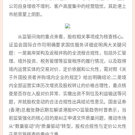
公司自身增收不增利、客户高度集中的经营隐忧，其赴港上
市前景蒙上阴影。
从监管问询的重点来看，股权相关事项成为核查核心。
证监会国际合作司明确要求国信服务详细说明两大关键问
题：一是离岸架构及返程并购的全流程合规性，包括外汇管
理、境外投资、税务管理等监管程序的履行情况，以及取得
境内运营实体的交易对价、定价依据和公允性，需对照《关
于外国投资者并购境内企业的规定》给出明确结论;二是境
内全部运营实体历次增资及股权转让的价格合理性，重点核
查是否存在入股对价异常、实缴出资不到位及利益输送等问
题，并就股权变动的合法合规性出具结论性意见。国金证券
(香港)总裁张静近期在解读港股IPO监管趋势时曾表示，当
前监管强化的核心目的是纠正申请文件质量问题，推动市场
从“数量驱动”向“质量驱动”转型，股权合规性与定价公允性
正是监管核查的重中之重。