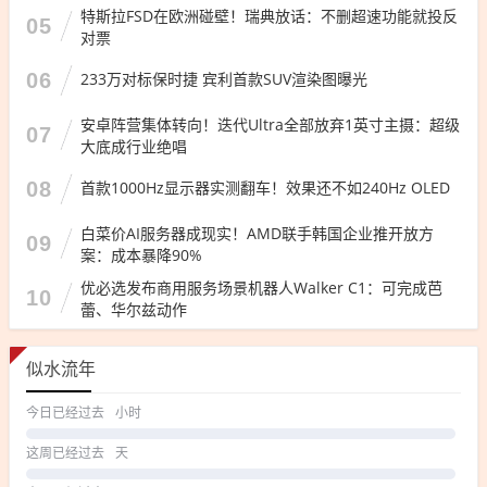
特斯拉FSD在欧洲碰壁！瑞典放话：不删超速功能就投反
05
对票
06
233万对标保时捷 宾利首款SUV渲染图曝光
安卓阵营集体转向！迭代Ultra全部放弃1英寸主摄：超级
07
大底成行业绝唱
08
首款1000Hz显示器实测翻车！效果还不如240Hz OLED
白菜价AI服务器成现实！AMD联手韩国企业推开放方
09
案：成本暴降90%
优必选发布商用服务场景机器人Walker C1：可完成芭
10
蕾、华尔兹动作
似水流年
今日已经过去
小时
这周已经过去
天