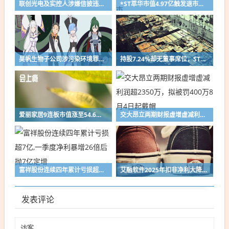
联创光电及实控人涉嫌信披违法被证监会立案 多项债务与股权风险集中暴露
*ST萃华市值4.97亿触发退市红线，两任实控人同步被立案，百年金店上市12年濒临退市
昊帆生物子公司涉污染环境罪被公诉，公司称将向原股东追偿损失
持股7.24%却无董事席位，ST如意换届引第三大股东投反对票
爱丽家居9连板市值涨至54.6亿，上半年预亏超3400万，PE超行业11倍
交大昂立两期财报虚增虚减利润超2350万，拟被罚400万8月4日起戴帽
富祥股份连续四年累计亏损超7亿,一季度净利暴增26倍后抛7亿定增
艾融软件2025年扣非净利大降47.38%，斥资1.4亿并购专精特新企业拓赛道
发表评论