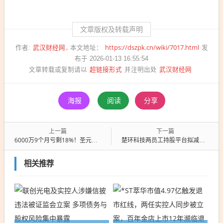
文章版权及转载声明
武汉财经网
https://dszpk.cn/wiki/7017.html
作者:
本文地址：
发
布于 2026-01-13 16:55:54
超链接形式
武汉财经网
文章转载或复制请以
并注明出处
海报
阅读
分享
上一篇
下一篇
6000万9个月亏剩18%！圣元环保私募暴雷，招商证券硬刚甩锅，私募托管边界再遭拷问
楚环科技两员工持股平台拟减持3%股份,公司净利已连续三年下滑
相关推荐