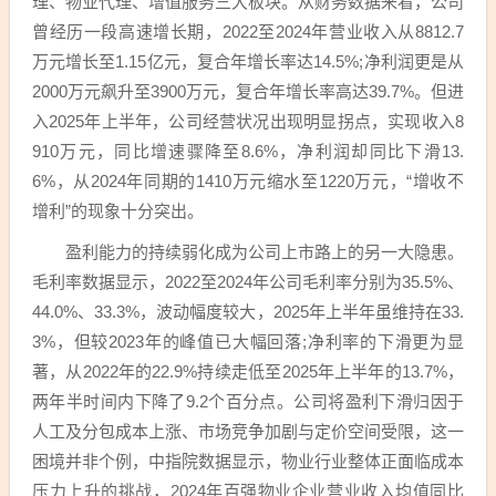
理、物业代理、增值服务三大板块。从财务数据来看，公司
曾经历一段高速增长期，2022至2024年营业收入从8812.7
万元增长至1.15亿元，复合年增长率达14.5%;净利润更是从
2000万元飙升至3900万元，复合年增长率高达39.7%。但进
入2025年上半年，公司经营状况出现明显拐点，实现收入8
910万元，同比增速骤降至8.6%，净利润却同比下滑13.
6%，从2024年同期的1410万元缩水至1220万元，“增收不
增利”的现象十分突出。
盈利能力的持续弱化成为公司上市路上的另一大隐患。
毛利率数据显示，2022至2024年公司毛利率分别为35.5%、
44.0%、33.3%，波动幅度较大，2025年上半年虽维持在33.
3%，但较2023年的峰值已大幅回落;净利率的下滑更为显
著，从2022年的22.9%持续走低至2025年上半年的13.7%，
两年半时间内下降了9.2个百分点。公司将盈利下滑归因于
人工及分包成本上涨、市场竞争加剧与定价空间受限，这一
困境并非个例，中指院数据显示，物业行业整体正面临成本
压力上升的挑战，2024年百强物业企业营业收入均值同比