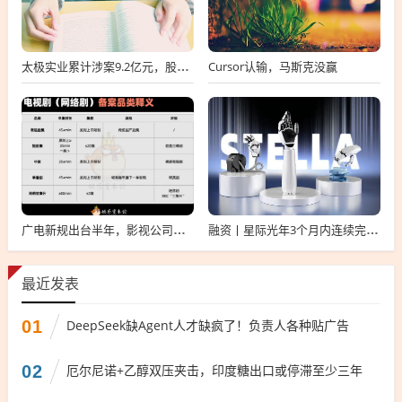
Cursor认输，马斯克没赢
太极实业累计涉案9.2亿元，股价一周跌超30%，子公司起诉讨要6396万工程款
广电新规出台半年，影视公司看懂这套“IP宇宙说明书”了吗？
融资丨星际光年3个月内连续完成2轮融资，累计融资亿元
最近发表
01
DeepSeek缺Agent人才缺疯了！负责人各种贴广告
02
厄尔尼诺+乙醇双压夹击，印度糖出口或停滞至少三年