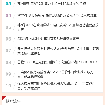
03
韩国拟对三星和SK海力士杠杆ETF采取单独措施
04
2026年以旧换新带动销售额超1万亿元 1.36亿人次受益
特斯拉FSD在欧洲碰壁！瑞典放话：不删超速功能就投反
05
对票
06
233万对标保时捷 宾利首款SUV渲染图曝光
安卓阵营集体转向！迭代Ultra全部放弃1英寸主摄：超级
07
大底成行业绝唱
08
首款1000Hz显示器实测翻车！效果还不如240Hz OLED
白菜价AI服务器成现实！AMD联手韩国企业推开放方
09
案：成本暴降90%
优必选发布商用服务场景机器人Walker C1：可完成芭
10
蕾、华尔兹动作
似水流年