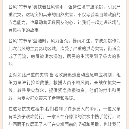
台风“竹节草”裹挟着狂风骤雨，强势过境宁波余姚，引发严
重洪灾，这场突如其来的自然灾害，不仅考验着当地政府的
应急能力，也牵动着无数网友的心，让我们一起走进这场与
台风抗争的故事。
台风“竹节草”登陆时，风力强劲，暴雨如注，宁波余姚作为
此次台风的主要影响区域，遭受了严重的洪涝灾害，街道变
成了河流，房屋被洪水浸泡，居民的生活受到了极大的影
响。
面对如此严重的灾情,当地政府迅速启动应急响应机制，组
织力量进行抢险救援，救援人员不顾风雨，奋战在抗灾一
线，转移受灾群众，提供紧急救援物资，他们的付出和勇
敢，为受灾群众带来了希望和温暖。
在这场抗灾过程中,我们看到了许多感人的瞬间，一位父亲
背着孩子艰难前行，一家人在齐膝深的洪水中携手前行，这
些画面不仅展现了人们在灾难面前的坚韧和勇敢，也让我们