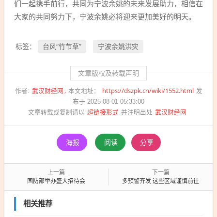
们一起携手前行，共同为宁波余姚的未来发展助力，相信在
大家的共同努力下，宁波余姚必将迎来更加美好的明天。
台风“竹节草”
宁波余姚洪灾
标签：
文章版权及转载声明
武汉财经网
https://dszpk.cn/wiki/1552.html
作者:
本文地址：
发
布于 2025-08-01 05:33:00
超链接形式
武汉财经网
文章转载或复制请以
并注明出处
海报
阅读
分享
上一篇
下一篇
国防部举办盛大招待会
多预警齐发 这些区域谨慎前往
相关推荐