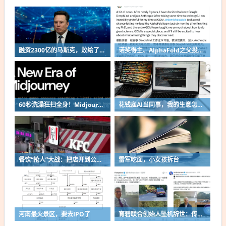
融资2300亿的马斯克，败给了这个中国小城
诺奖得主、AlphaFold之父投奔Anthropic！谷歌48小时连跑俩大将
60秒洗澡狂扫全身！Midjourney算力怪兽干翻传统CT？
花钱雇AI当同事，我的生意怎么样了？
餐饮“抢人”大战：把店开到公交站、演唱会…
雷军吃面，小女孩拆台
河南最火景区，要去IPO了
育碧联合创始人坠机辞世：传奇背后的关键人物