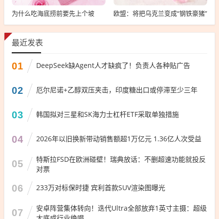
为什么吃海底捞前要先上个坡
欧盟：将把乌克兰变成“钢铁豪猪”
最近发表
01
DeepSeek缺Agent人才缺疯了！负责人各种贴广告
02
厄尔尼诺+乙醇双压夹击，印度糖出口或停滞至少三年
03
韩国拟对三星和SK海力士杠杆ETF采取单独措施
04
2026年以旧换新带动销售额超1万亿元 1.36亿人次受益
特斯拉FSD在欧洲碰壁！瑞典放话：不删超速功能就投反
05
对票
06
233万对标保时捷 宾利首款SUV渲染图曝光
安卓阵营集体转向！迭代Ultra全部放弃1英寸主摄：超级
07
大底成行业绝唱