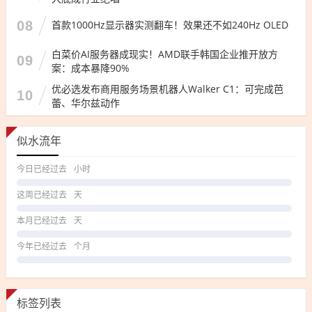
08
首款1000Hz显示器实测翻车！效果还不如240Hz OLED
白菜价AI服务器成现实！AMD联手韩国企业推开放方
09
案：成本暴降90%
优必选发布商用服务场景机器人Walker C1：可完成芭
10
蕾、华尔兹动作
似水流年
今日已经过去
小时
这周已经过去
天
本月已经过去
天
今年已经过去
个月
标签列表