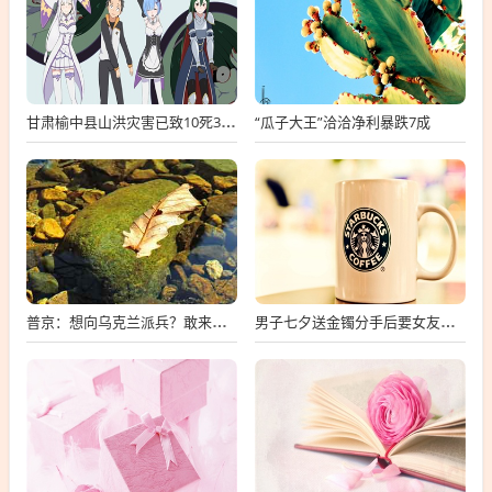
“瓜子大王”洽洽净利暴跌7成
甘肃榆中县山洪灾害已致10死33失联
普京：想向乌克兰派兵？敢来就打，普京，敢派兵到乌克兰，将面临严厉反击
男子七夕送金镯分手后要女友还钱