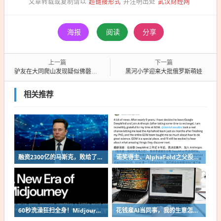
超链接形式
武汉财经网
文章转载或复制请以
并注明出处
海报
阅读
分享
上一篇
下一篇
驴友在大同爬山发现疑似佛磬老物件
黑河小学迎来大批俄罗斯萌娃
相关推荐
融资2300亿的马斯克，败给了这个中国小城
诺奖得主、AlphaFold之父投奔Anthropic！谷歌48小时连跑俩大将
60秒洗澡狂扫全身！Midjourney算力怪兽干翻传统CT？
花钱雇AI当同事，我的生意怎么样了？