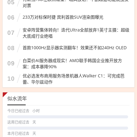
05
对票
06
233万对标保时捷 宾利首款SUV渲染图曝光
安卓阵营集体转向！迭代Ultra全部放弃1英寸主摄：超级
07
大底成行业绝唱
08
首款1000Hz显示器实测翻车！效果还不如240Hz OLED
白菜价AI服务器成现实！AMD联手韩国企业推开放方
09
案：成本暴降90%
优必选发布商用服务场景机器人Walker C1：可完成芭
10
蕾、华尔兹动作
似水流年
今日已经过去
小时
这周已经过去
天
本月已经过去
天