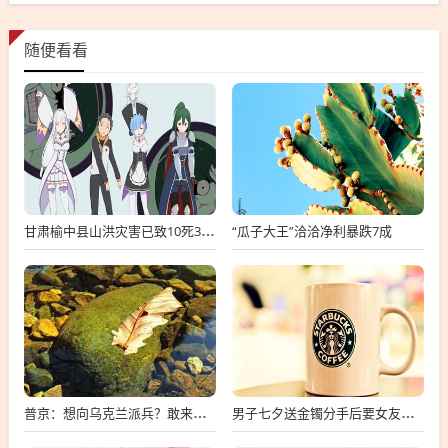
随便看看
“瓜子大王”洽洽净利暴跌7成
甘肃榆中县山洪灾害已致10死33失联
普京：想向乌克兰派兵？敢来就打，普京，敢派兵到乌克兰，将面临严厉反击
男子七夕送金镯分手后要女友还钱