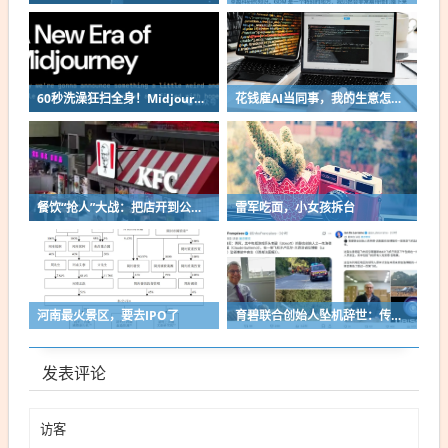
60秒洗澡狂扫全身！Midjourney算力怪兽干翻传统CT？
花钱雇AI当同事，我的生意怎么样了？
餐饮“抢人”大战：把店开到公交站、演唱会…
雷军吃面，小女孩拆台
河南最火景区，要去IPO了
育碧联合创始人坠机辞世：传奇背后的关键人物
发表评论