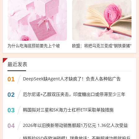
为什么吃海底捞前要先上个坡
欧盟：将把乌克兰变成“钢铁豪猪”
最近发表
01
DeepSeek缺Agent人才缺疯了！负责人各种贴广告
02
厄尔尼诺+乙醇双压夹击，印度糖出口或停滞至少三年
03
韩国拟对三星和SK海力士杠杆ETF采取单独措施
04
2026年以旧换新带动销售额超1万亿元 1.36亿人次受益
特斯拉FSD在欧洲碰壁！瑞典放话：不删超速功能就投反