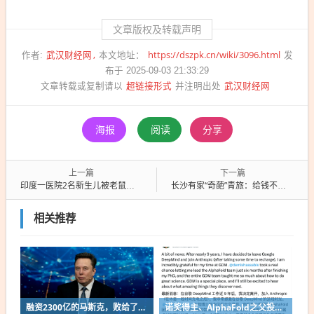
文章版权及转载声明
武汉财经网
https://dszpk.cn/wiki/3096.html
作者:
本文地址：
发
布于 2025-09-03 21:33:29
超链接形式
武汉财经网
文章转载或复制请以
并注明出处
海报
阅读
分享
上一篇
下一篇
印度一医院2名新生儿被老鼠咬伤
长沙有家“奇葩”青旅：给钱不让住
相关推荐
融资2300亿的马斯克，败给了这个中国小城
诺奖得主、AlphaFold之父投奔Anthropic！谷歌48小时连跑俩大将