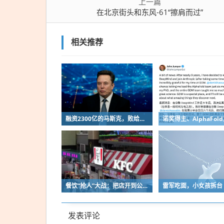
上一篇
在北京街头和东风-61“擦肩而过”
相关推荐
融资2300亿的马斯克，败给了这个中国小城
餐饮“抢人”大战：把店开到公交站、演唱会…
雷军吃面，小女孩拆台
发表评论