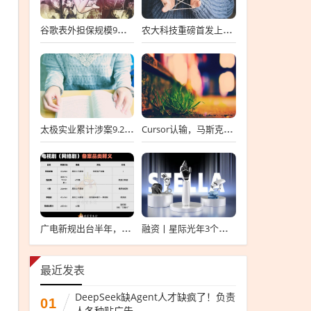
谷歌表外担保规模9个月涨6倍至438亿美元，用“财务兜底”换TPU芯片订单
农大科技重磅首发上会，北交所募资达4.13亿元，科技创新引领未来发展！
太极实业累计涉案9.2亿元，股价一周跌超30%，子公司起诉讨要6396万工程款
Cursor认输，马斯克没赢
广电新规出台半年，影视公司看懂这套“IP宇宙说明书”了吗？
融资丨星际光年3个月内连续完成2轮融资，累计融资亿元
最近发表
DeepSeek缺Agent人才缺疯了！负责
01
人各种贴广告