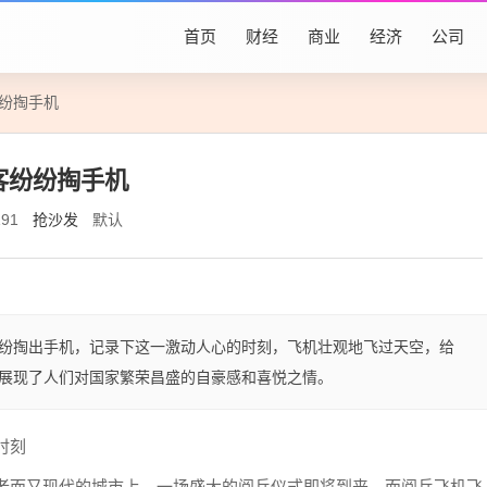
首页
财经
商业
经济
公司
纷纷掏手机
客纷纷掏手机
抢沙发
默认
191
纷掏出手机，记录下这一激动人心的时刻，飞机壮观地飞过天空，给
展现了人们对国家繁荣昌盛的自豪感和喜悦之情。
时刻
古老而又现代的城市上，一场盛大的阅兵仪式即将到来，而阅兵飞机飞