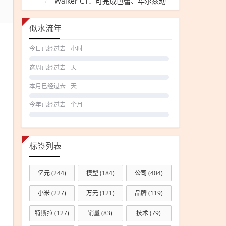
Walker C1：可完成芭蕾、华尔兹动
作
兵
后
似水流年
发
今日已经过去
小时
帖
感
这周已经过去
天
谢
本月已经过去
天
中
国
今年已经过去
个月
标签列表
亿元
(244)
模型
(184)
公司
(404)
小米
(227)
万元
(121)
品牌
(119)
特斯拉
(127)
销量
(83)
技术
(79)