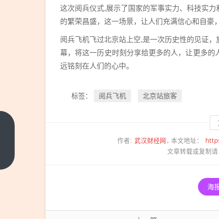
这次阅兵仪式,展示了国家的军事实力、科技实
的繁荣昌盛，这一场景，让人们充满信心和自豪
阅兵飞机飞过北京站上空,是一次历史性的见证
幕，将这一历史时刻分享给更多的人，让更多的
远铭刻在人们的心中。
阅兵飞机
北京站旅客
标签：
在北京
武汉财经网
http
街头和
作者:
本文地址：
文章转载或复制请
东
上一篇
风-61“擦
肩而过”
海