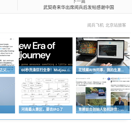
下一篇
武契奇来华出席阅兵后发帖感谢中国
阅兵飞机
北京站旅客
诺奖得主、AlphaFold之父投奔Anthropic！谷歌48小时连跑俩大将
60秒洗澡狂扫全身！Midjourney算力怪兽干翻传统CT？
花钱雇AI当同事，我的生意怎么样了？
河南最火景区，要去IPO了
育碧联合创始人坠机辞世：传奇背后的关键人物