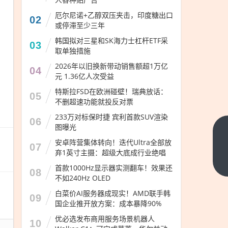
厄尔尼诺+乙醇双压夹击，印度糖出口
02
或停滞至少三年
韩国拟对三星和SK海力士杠杆ETF采
03
取单独措施
2026年以旧换新带动销售额超1万亿
04
元 1.36亿人次受益
特斯拉FSD在欧洲碰壁！瑞典放话：
05
不删超速功能就投反对票
233万对标保时捷 宾利首款SUV渲染
06
图曝光
武
安卓阵营集体转向！迭代Ultra全部放
07
契
弃1英寸主摄：超级大底成行业绝唱
奇
下
首款1000Hz显示器实测翻车！效果还
08
一
来
不如240Hz OLED
篇
华
白菜价AI服务器成现实！AMD联手韩
09
出
国企业推开放方案：成本暴降90%
席
优必选发布商用服务场景机器人
10
阅