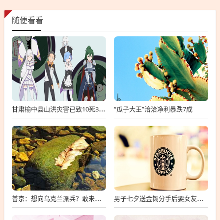
随便看看
“瓜子大王”洽洽净利暴跌7成
甘肃榆中县山洪灾害已致10死33失联
普京：想向乌克兰派兵？敢来就打，普京，敢派兵到乌克兰，将面临严厉反击
男子七夕送金镯分手后要女友还钱