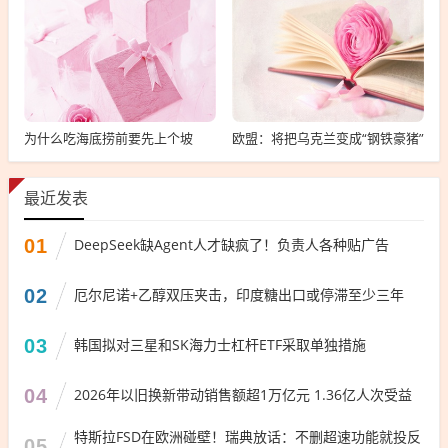
为什么吃海底捞前要先上个坡
欧盟：将把乌克兰变成“钢铁豪猪”
最近发表
01
DeepSeek缺Agent人才缺疯了！负责人各种贴广告
02
厄尔尼诺+乙醇双压夹击，印度糖出口或停滞至少三年
03
韩国拟对三星和SK海力士杠杆ETF采取单独措施
04
2026年以旧换新带动销售额超1万亿元 1.36亿人次受益
特斯拉FSD在欧洲碰壁！瑞典放话：不删超速功能就投反
05