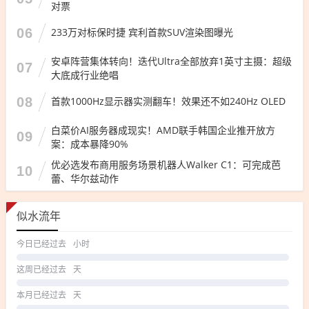
对票
06
233万对标保时捷 宾利首款SUV渲染图曝光
安卓阵营集体转向！迭代Ultra全部放弃1英寸主摄：超级
07
大底成行业绝唱
08
首款1000Hz显示器实测翻车！效果还不如240Hz OLED
白菜价AI服务器成现实！AMD联手韩国企业推开放方
09
案：成本暴降90%
优必选发布商用服务场景机器人Walker C1：可完成芭
10
蕾、华尔兹动作
似水流年
今日已经过去
小时
这周已经过去
天
本月已经过去
天