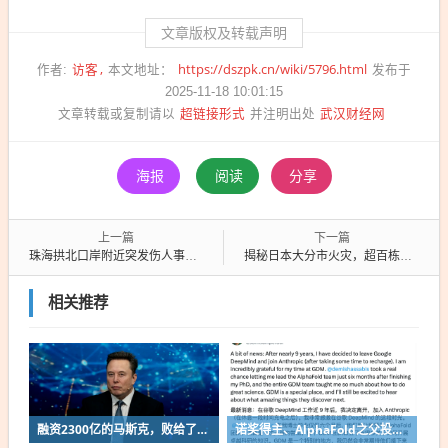
文章版权及转载声明
访客
https://dszpk.cn/wiki/5796.html
作者:
本文地址：
发布于
2025-11-18 10:01:15
超链接形式
武汉财经网
文章转载或复制请以
并注明出处
海报
阅读
分享
上一篇
下一篇
珠海拱北口岸附近突发伤人事件，嫌犯精神疾病发作致两人受伤，警方迅速制服处理
揭秘日本大分市火灾，超百栋建筑遭殃，背后的真相与财经关联揭秘！
相关推荐
融资2300亿的马斯克，败给了这个中国小城
诺奖得主、AlphaFold之父投奔Anthropic！谷歌48小时连跑俩大将