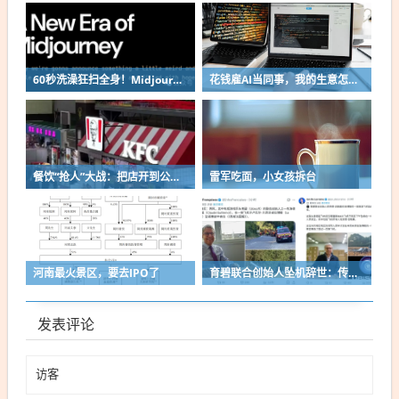
60秒洗澡狂扫全身！Midjourney算力怪兽干翻传统CT？
花钱雇AI当同事，我的生意怎么样了？
餐饮“抢人”大战：把店开到公交站、演唱会…
雷军吃面，小女孩拆台
河南最火景区，要去IPO了
育碧联合创始人坠机辞世：传奇背后的关键人物
发表评论