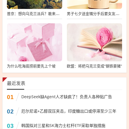
普京：想向乌克兰派兵？敢来就打，普京，敢派兵到乌克兰，将面临严厉反击
男子七夕送金镯分手后要女友还钱
为什么吃海底捞前要先上个坡
欧盟：将把乌克兰变成“钢铁豪猪”
最近发表
01
DeepSeek缺Agent人才缺疯了！负责人各种贴广告
02
厄尔尼诺+乙醇双压夹击，印度糖出口或停滞至少三年
03
韩国拟对三星和SK海力士杠杆ETF采取单独措施