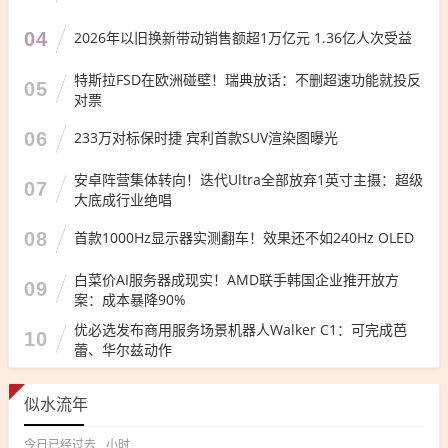
04
2026年以旧换新带动销售额超1万亿元 1.36亿人次受益
特斯拉FSD在欧洲碰壁！瑞典放话：不删超速功能就投反
05
对票
06
233万对标保时捷 宾利首款SUV渲染图曝光
安卓阵营集体转向！迭代Ultra全部放弃1英寸主摄：超级
07
大底成行业绝唱
08
首款1000Hz显示器实测翻车！效果还不如240Hz OLED
白菜价AI服务器成现实！AMD联手韩国企业推开放方
09
案：成本暴降90%
优必选发布商用服务场景机器人Walker C1：可完成芭
10
蕾、华尔兹动作
似水流年
今日已经过去
小时