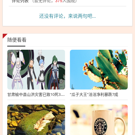
评论列表
（暂无评论，
375
人围观）
还没有评论，来说两句吧...
随便看看
“瓜子大王”洽洽净利暴跌7成
甘肃榆中县山洪灾害已致10死33失联