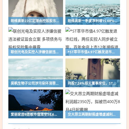
皖维高新23亿定增由控股股东全额认购,拟攻坚日企垄断95%份额的PVA光学膜
皖维高新一季度净利增15.68%，再抛23亿定增攻坚高端显示材料
联创光电及实控人涉嫌信披违法被证监会立案 多项债务与股权风险集中暴露
*ST萃华市值4.97亿触发退市红线，两任实控人同步被立案，百年金店上市12年濒临退市
昊帆生物子公司涉污染环境罪被公诉，公司称将向原股东追偿损失
持股7.24%却无董事席位，ST如意换届引第三大股东投反对票
爱丽家居9连板市值涨至54.6亿，上半年预亏超3400万，PE超行业11倍
交大昂立两期财报虚增虚减利润超2350万，拟被罚400万8月4日起戴帽