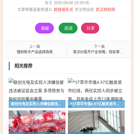
布于 2025-09-08 19:59:05
超链接形式
武汉财经网
文章转载或复制请以
并注明出处
海报
阅读
分享
上一篇
下一篇
理财新手产品选择指南
首次炒股开户全攻略，轻松掌握开户流程，开启你的投资之旅！
相关推荐
联创光电及实控人涉嫌信披违法被证监会立案 多项债务与股权风险集中暴露
*ST萃华市值4.97亿触发退市红线，两任实控人同步被立案，百年金店上市12年濒临退市