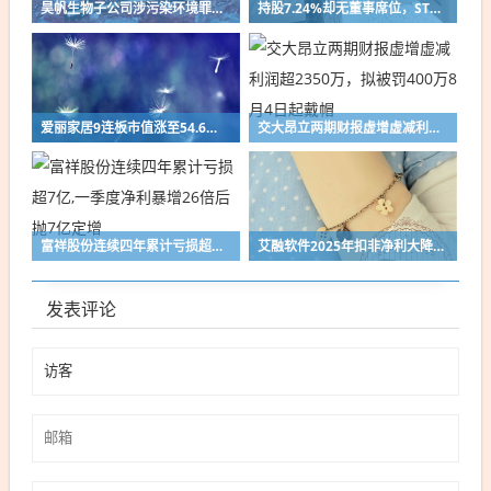
昊帆生物子公司涉污染环境罪被公诉，公司称将向原股东追偿损失
持股7.24%却无董事席位，ST如意换届引第三大股东投反对票
爱丽家居9连板市值涨至54.6亿，上半年预亏超3400万，PE超行业11倍
交大昂立两期财报虚增虚减利润超2350万，拟被罚400万8月4日起戴帽
富祥股份连续四年累计亏损超7亿,一季度净利暴增26倍后抛7亿定增
艾融软件2025年扣非净利大降47.38%，斥资1.4亿并购专精特新企业拓赛道
发表评论