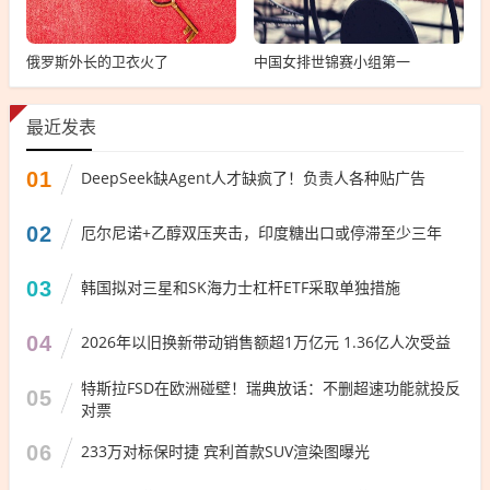
俄罗斯外长的卫衣火了
中国女排世锦赛小组第一
最近发表
01
DeepSeek缺Agent人才缺疯了！负责人各种贴广告
02
厄尔尼诺+乙醇双压夹击，印度糖出口或停滞至少三年
03
韩国拟对三星和SK海力士杠杆ETF采取单独措施
04
2026年以旧换新带动销售额超1万亿元 1.36亿人次受益
特斯拉FSD在欧洲碰壁！瑞典放话：不删超速功能就投反
05
对票
06
233万对标保时捷 宾利首款SUV渲染图曝光