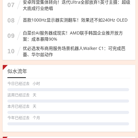
安卓阵营集体转向！迭代Ultra全部放弃1英寸主摄：超级
07
大底成行业绝唱
08
首款1000Hz显示器实测翻车！效果还不如240Hz OLED
白菜价AI服务器成现实！AMD联手韩国企业推开放方
09
案：成本暴降90%
优必选发布商用服务场景机器人Walker C1：可完成芭
10
蕾、华尔兹动作
似水流年
今日已经过去
小时
这周已经过去
天
本月已经过去
天
今年已经过去
个月